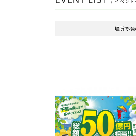
/ イベン
場所で検
森のまち広場
本館 1F ケヤキ広場
本館 1F イーストプラザ
（食品館イトーヨ
本館 1F ウエストプラザ
（タカシマヤフー
FLAPS 1F イベントスペース
こもれびストリート
その他
全件表示