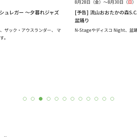
日（
日
）
8月21日（金）～8月22
S.C.
[予告] 森のナイトカフ
光と音の噴水ショーをお
グルメ店舗も日替わりで
ight、盆踊りを開催します。