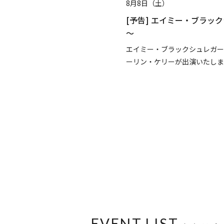
8月28日（金）～8月30
ブラックシュレガー ～夕暮れジャズ
[予告] 流山おおたかの森
盆踊り
レガー、ザック・アウスランダー、 マ
N-Stageやディスコ N
いたします。
EVENT LIST