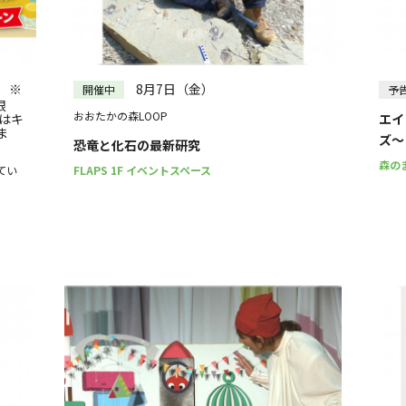
～
） ※
8月7日（金）
開催中
予
限
おおたかの森LOOP
はキ
エイ
ま
ズ～
恐竜と化石の最新研究
森の
てい
FLAPS 1F イベントスペース