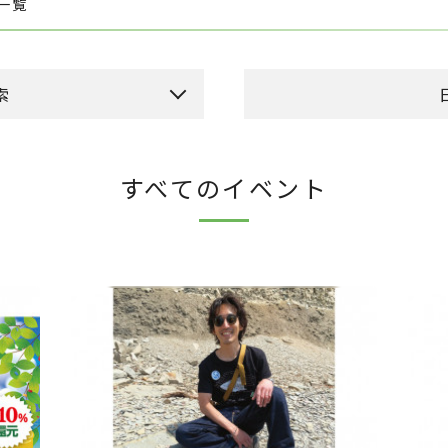
ト一覧
索
本日のイベント
今
すべてのイベント
ーカドー側吹き抜け）
日
月
火
ドメゾン側吹き抜け）
2
3
4
9
10
11
16
17
18
23
24
25
30
31