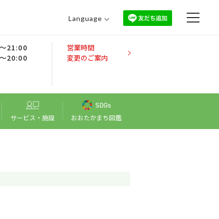
Language
日本語
0～21:00
営業時間
English
0～20:00
変更のご案内
中文（繁體）
中文（简体）
한국어
サービス・施設
おおたかまち図鑑