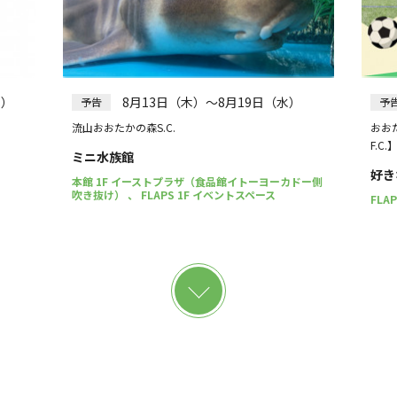
水）
8月13日（木）～8月19日（水）
予告
予
流山おおたかの森S.C.
おおた
F.C.
ミニ水族館
好き
本館 1F イーストプラザ（食品館イトーヨーカドー側
吹き抜け） 、 FLAPS 1F イベントスペース
FLA