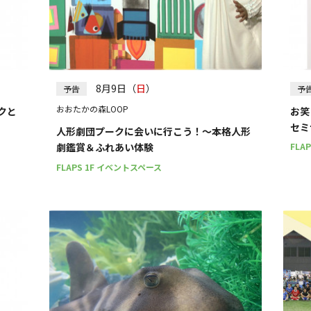
8月9日（
日
）
予告
予
おおたかの森LOOP
ークと
お笑
セミ
人形劇団プークに会いに行こう！～本格人形
FLA
劇鑑賞＆ふれあい体験
FLAPS 1F イベントスペース