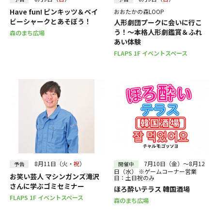
Have fun! ピンキッツ＆ベイ
おおたかの森LOOP
ビーシャークとあそぼう！
人形劇団プークに会いに行こ
う！～本格人形劇鑑賞＆ふれ
森のまち広場
あい体験
FLAPS 1F イベントスペース
8月11日（火・
祝
）
7月10日（金）～8月12
予告
開催中
日（水） ※ゲームコーナー営業
お笑い芸人 マシンガンズ滝沢
日：土日祝のみ
さんに学ぶゴミセミナー
ほろ酔いテラス 韓国酒場
FLAPS 1F イベントスペース
森のまち広場