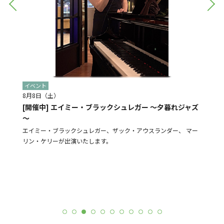
イベント
イベン
8月8日（土）
8月28
[開催中] エイミー・ブラックシュレガー ～夕暮れジャズ
[予告]
～
盆踊り
よる販売
エイミー・ブラックシュレガー、ザック・アウスランダー、 マー
N-St
リン・ケリーが出演いたします。