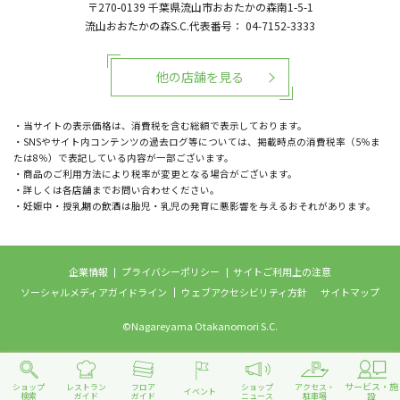
〒270-0139
千葉県流山市おおたかの森南1-5-1
流山おおたかの森S.C.代表番号：
04-7152-3333
他の店舗を見る
・当サイトの表示価格は、消費税を含む総額で表示しております。
・SNSやサイト内コンテンツの過去ログ等については、掲載時点の消費税率（5％ま
たは8％）で表記している内容が一部ございます。
・商品のご利用方法により税率が変更となる場合がございます。
・詳しくは各店舗までお問い合わせください。
・妊娠中・授乳期の飲酒は胎児・乳児の発育に悪影響を与えるおそれがあります。
企業情報
プライバシーポリシー
サイトご利用上の注意
ソーシャルメディアガイドライン
ウェブアクセシビリティ方針
サイトマップ
©Nagareyama Otakanomori S.C.
サービス・施
ショップ
レストラン
フロア
ショップ
アクセス・
イベント
設
検索
ガイド
ガイド
ニュース
駐車場