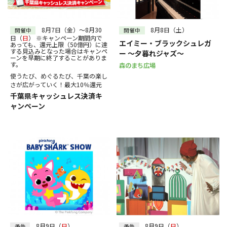
30
31
～
絞り込む
8月7日（金）～8月30
8月8日（土）
開催中
開催中
日（
日
） ※キャンペーン期間内で
エイミー・ブラックシュレガ
あっても、還元上限（50億円）に達
する見込みとなった場合はキャンペ
ー ～夕暮れジャズ～
ーンを早期に終了することがありま
す。
森のまち広場
使うたび、めぐるたび、千葉の楽し
さが広がっていく！最大10％還元
千葉県キャッシュレス決済キ
ャンペーン
8月9日（
日
）
8月9日（
日
）
予告
予告