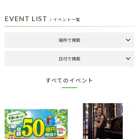
EVENT LIST
/ イベント一覧
場所で検索
森のまち広場
日付で検索
本館 1F ケヤキ広場
本館 1F イーストプラザ
（食品館イトーヨーカドー側吹き抜け）
本日のイベント
今月のイベント
来月のイベント
すべてのイベント
本館 1F ウエストプラザ
（タカシマヤフードメゾン側吹き抜け）
2026年 8月
FLAPS 1F イベントスペース
日
月
火
水
木
金
土
こもれびストリート
1
その他
8
2
3
4
5
6
7
9
10
11
12
13
14
15
全件表示
16
17
18
19
20
21
22
23
24
25
26
27
28
29