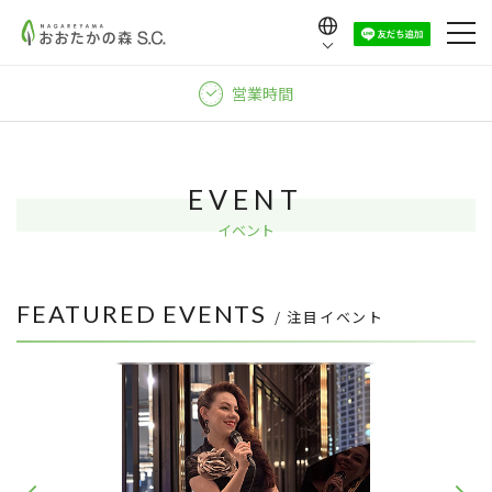
Language
日本語
営業時間
English
中文（繁體）
中文（简体）
EVENT
한국어
イベント
FEATURED EVENTS
/ 注目イベント