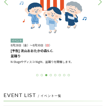
イベント
イベン
8月28日（金）～8月30日（
日
）
8月21
[予告] 流山おおたかの森S.C.
[予告
盆踊り
光と音
ルメ店
よる販売
N-Stageやディスコ Night、盆踊りを開催します。
EVENT LIST
/ イベント一覧