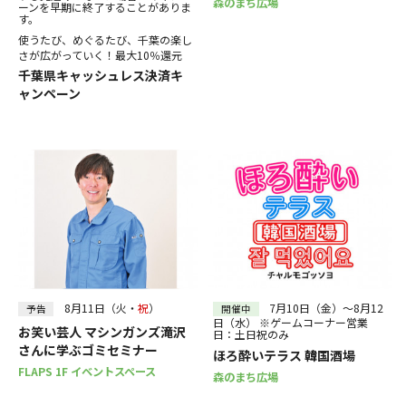
森のまち広場
ーンを早期に終了することがありま
す。
使うたび、めぐるたび、千葉の楽し
さが広がっていく！最大10％還元
千葉県キャッシュレス決済キ
ャンペーン
8月11日（火・
祝
）
7月10日（金）～8月12
予告
開催中
日（水） ※ゲームコーナー営業
お笑い芸人 マシンガンズ滝沢
日：土日祝のみ
さんに学ぶゴミセミナー
ほろ酔いテラス 韓国酒場
FLAPS 1F イベントスペース
森のまち広場