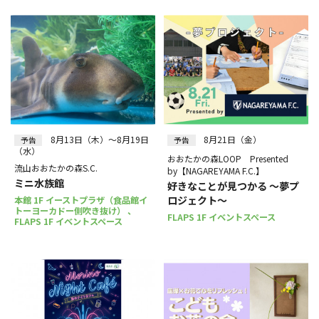
8月13日（木）～8月19日
8月21日（金）
予告
予告
（水）
おおたかの森LOOP Presented
流山おおたかの森S.C.
by【NAGAREYAMA F.C.】
ミニ水族館
好きなことが見つかる ～夢プ
ロジェクト～
本館 1F イーストプラザ（食品館イ
トーヨーカドー側吹き抜け） 、
FLAPS 1F イベントスペース
FLAPS 1F イベントスペース