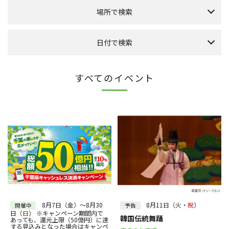
場所で検索
森のまち広場
日付で検索
本館 1F ケヤキ広場
本館 1F イーストプラザ
（食品館イトーヨーカドー側吹き抜け）
本日のイベント
今月のイベント
来月のイベント
すべてのイベント
本館 1F ウエストプラザ
（タカシマヤフードメゾン側吹き抜け）
2026年 8月
FLAPS 1F イベントスペース
日
月
火
水
木
金
土
こもれびストリート
1
その他
2
3
4
5
6
7
8
10
9
11
12
13
14
15
全件表示
16
17
18
19
20
21
22
23
24
25
26
27
28
29
30
31
～
絞り込む
8月7日（金）～8月30
8月11日（火・
祝
）
開催中
予告
日（
日
） ※キャンペーン期間内で
韓国伝統舞踊
あっても、還元上限（50億円）に達
する見込みとなった場合はキャンペ