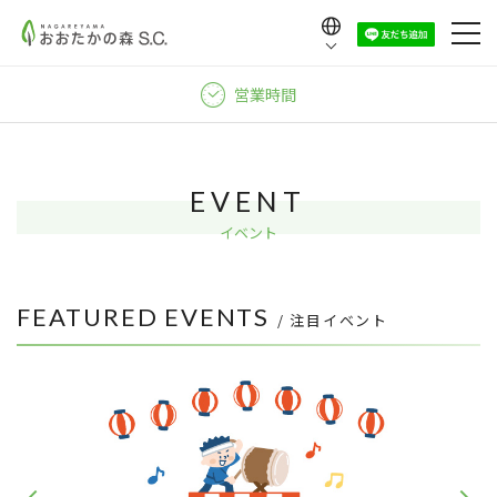
Language
日本語
営業時間
English
中文（繁體）
中文（简体）
EVENT
한국어
イベント
FEATURED EVENTS
/ 注目イベント