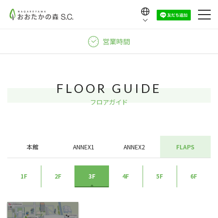
Language
日本語
営業時間
English
中文（繁體）
中文（简体）
FLOOR GUIDE
한국어
フロアガイド
本館
ANNEX1
ANNEX2
FLAPS
1F
2F
3F
4F
5F
6F