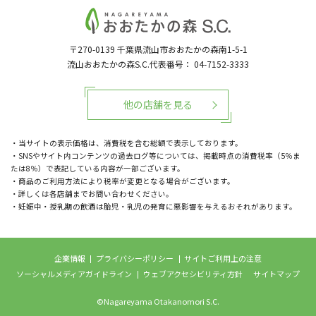
〒270-0139
千葉県流山市おおたかの森南1-5-1
流山おおたかの森S.C.代表番号：
04-7152-3333
他の店舗を見る
・当サイトの表示価格は、消費税を含む総額で表示しております。
・SNSやサイト内コンテンツの過去ログ等については、掲載時点の消費税率（5％ま
たは8％）で表記している内容が一部ございます。
・商品のご利用方法により税率が変更となる場合がございます。
・詳しくは各店舗までお問い合わせください。
・妊娠中・授乳期の飲酒は胎児・乳児の発育に悪影響を与えるおそれがあります。
企業情報
プライバシーポリシー
サイトご利用上の注意
ソーシャルメディアガイドライン
ウェブアクセシビリティ方針
サイトマップ
©Nagareyama Otakanomori S.C.