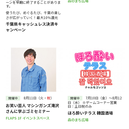
森のまち広場
ーンを早期に終了することがありま
す。
使うたび、めぐるたび、千葉の楽し
さが広がっていく！最大10％還元
千葉県キャッシュレス決済キ
ャンペーン
8月11日（火・
祝
）
7月10日（金）～8月12
開催中
開催中
日（水） ※ゲームコーナー営業
お笑い芸人 マシンガンズ滝沢
日：土日祝のみ
さんに学ぶゴミセミナー
ほろ酔いテラス 韓国酒場
FLAPS 1F イベントスペース
森のまち広場