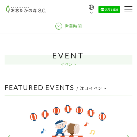
Language
日本語
営業時間
English
中文（繁體）
中文（简体）
EVENT
한국어
イベント
FEATURED EVENTS
/ 注目イベント