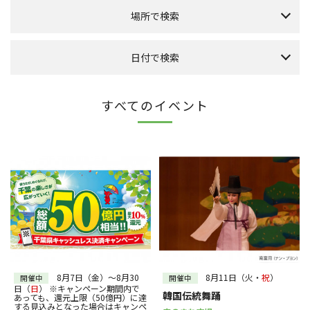
場所で検索
森のまち広場
日付で検索
本館 1F ケヤキ広場
本館 1F イーストプラザ
（食品館イトーヨーカドー側吹き抜け）
本日のイベント
今月のイベント
来月のイベント
すべてのイベント
本館 1F ウエストプラザ
（タカシマヤフードメゾン側吹き抜け）
2026年 8月
FLAPS 1F イベントスペース
日
月
火
水
木
金
土
こもれびストリート
1
その他
2
3
4
5
6
7
8
11
9
10
12
13
14
15
全件表示
16
17
18
19
20
21
22
23
24
25
26
27
28
29
30
31
～
絞り込む
8月7日（金）～8月30
8月11日（火・
祝
）
開催中
開催中
日（
日
） ※キャンペーン期間内で
韓国伝統舞踊
あっても、還元上限（50億円）に達
する見込みとなった場合はキャンペ