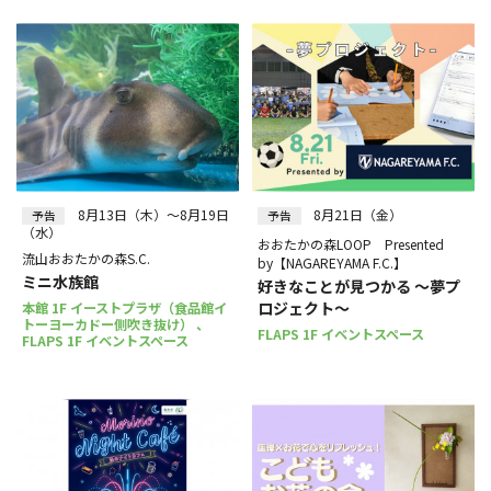
8月13日（木）～8月19日
8月21日（金）
予告
予告
（水）
おおたかの森LOOP Presented
流山おおたかの森S.C.
by【NAGAREYAMA F.C.】
ミニ水族館
好きなことが見つかる ～夢プ
ロジェクト～
本館 1F イーストプラザ（食品館イ
トーヨーカドー側吹き抜け） 、
FLAPS 1F イベントスペース
FLAPS 1F イベントスペース