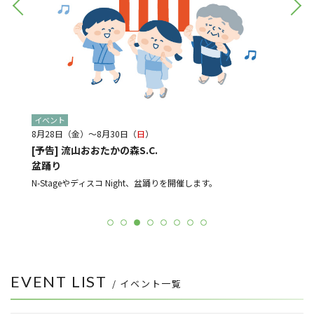
イベント
イベン
8月28日（金）～8月30日（
日
）
8月21
[予告] 流山おおたかの森S.C.
[予告
盆踊り
光と音
ルメ店
よる販売
N-Stageやディスコ Night、盆踊りを開催します。
EVENT LIST
/ イベント一覧