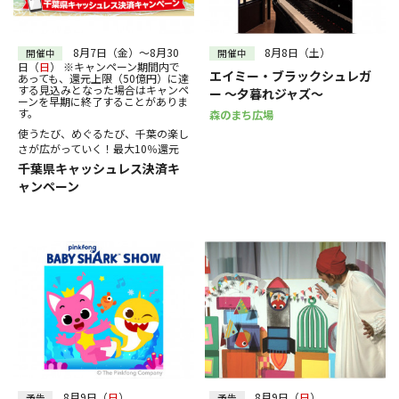
30
31
～
絞り込む
8月7日（金）～8月30
8月8日（土）
開催中
開催中
日（
日
） ※キャンペーン期間内で
エイミー・ブラックシュレガ
あっても、還元上限（50億円）に達
する見込みとなった場合はキャンペ
ー ～夕暮れジャズ～
ーンを早期に終了することがありま
す。
森のまち広場
使うたび、めぐるたび、千葉の楽し
さが広がっていく！最大10％還元
千葉県キャッシュレス決済キ
ャンペーン
8月9日（
日
）
8月9日（
日
）
予告
予告