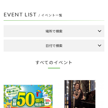
EVENT LIST
/ イベント一覧
場所で検索
森のまち広場
日付で検索
本館 1F ケヤキ広場
本館 1F イーストプラザ
（食品館イトーヨーカドー側吹き抜け）
本日のイベント
今月のイベント
来月のイベント
すべてのイベント
本館 1F ウエストプラザ
（タカシマヤフードメゾン側吹き抜け）
2026年 8月
FLAPS 1F イベントスペース
日
月
火
水
木
金
土
こもれびストリート
1
その他
8
2
3
4
5
6
7
9
10
11
12
13
14
15
全件表示
16
17
18
19
20
21
22
23
24
25
26
27
28
29