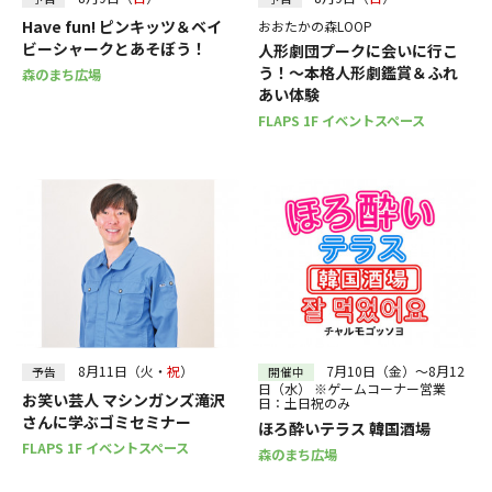
Have fun! ピンキッツ＆ベイ
おおたかの森LOOP
ビーシャークとあそぼう！
人形劇団プークに会いに行こ
う！～本格人形劇鑑賞＆ふれ
森のまち広場
あい体験
FLAPS 1F イベントスペース
8月11日（火・
祝
）
7月10日（金）～8月12
予告
開催中
日（水） ※ゲームコーナー営業
お笑い芸人 マシンガンズ滝沢
日：土日祝のみ
さんに学ぶゴミセミナー
ほろ酔いテラス 韓国酒場
FLAPS 1F イベントスペース
森のまち広場