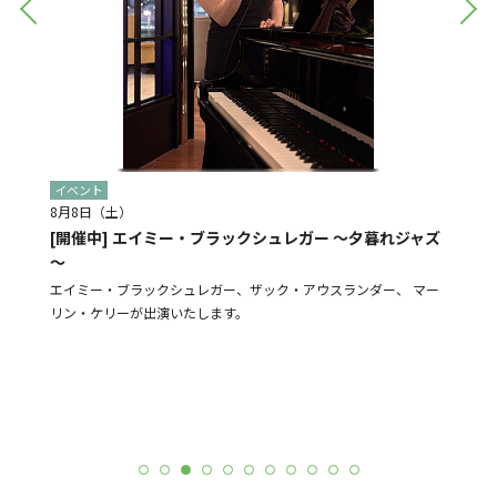
イベント
イベン
8月8日（土）
8月28
[開催中] エイミー・ブラックシュレガー ～夕暮れジャズ
[予告]
～
盆踊り
よる販売
エイミー・ブラックシュレガー、ザック・アウスランダー、 マー
N-St
リン・ケリーが出演いたします。