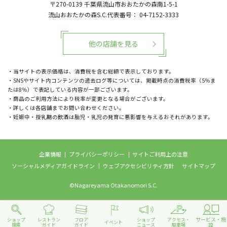
〒270-0139
千葉県流山市おおたかの森南1-5-1
流山おおたかの森S.C.代表番号：
04-7152-3333
他の店舗を見る
・当サイトの表示価格は、消費税を含む総額で表示しております。
・SNSやサイト内コンテンツの過去ログ等については、掲載時点の消費税率（5％ま
たは8％）で表記している内容が一部ございます。
・商品のご利用方法により税率が変更となる場合がございます。
・詳しくは各店舗までお問い合わせください。
・妊娠中・授乳期の飲酒は胎児・乳児の発育に悪影響を与えるおそれがあります。
企業情報
プライバシーポリシー
サイトご利用上の注意
ソーシャルメディアガイドライン
ウェブアクセシビリティ方針
サイトマップ
©Nagareyama Otakanomori S.C.
サービス・施
ショップ
レストラン
フロア
ショップ
アクセス・
イベント
設
検索
ガイド
ガイド
ニュース
駐車場