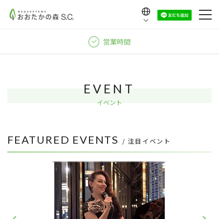
Language
日本語
営業時間
English
中文（繁體）
中文（简体）
EVENT
한국어
イベント
FEATURED EVENTS
/ 注目イベント