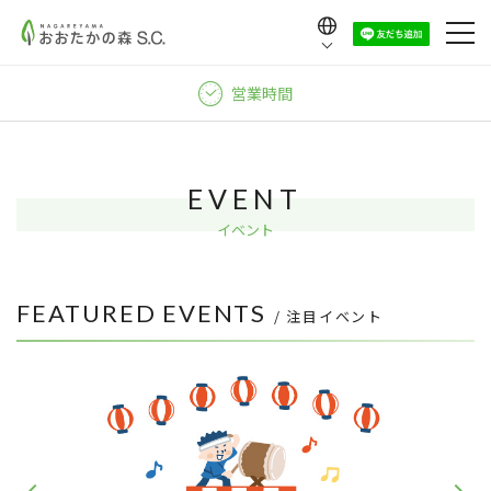
Language
日本語
営業時間
English
中文（繁體）
中文（简体）
EVENT
한국어
イベント
FEATURED EVENTS
/ 注目イベント