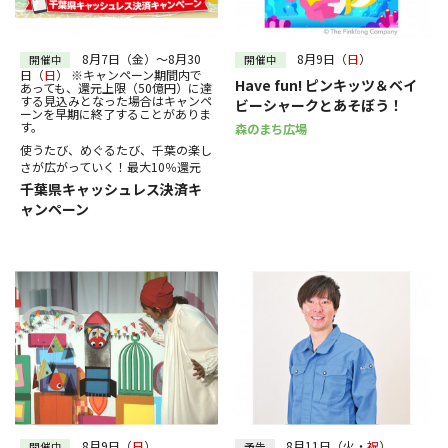
30
31
～
絞り込む
8月7日（金）～8月30
8月9日（
日
）
開催中
開催中
日（
日
） ※キャンペーン期間内で
Have fun! ピンキッツ＆ベイ
あっても、還元上限（50億円）に達
する見込みとなった場合はキャンペ
ビーシャークとあそぼう！
ーンを早期に終了することがありま
す。
森のまち広場
使うたび、めぐるたび、千葉の楽し
さが広がっていく！最大10％還元
千葉県キャッシュレス決済キ
ャンペーン
8月9日（
日
）
8月11日（火・
祝
）
開催中
予告