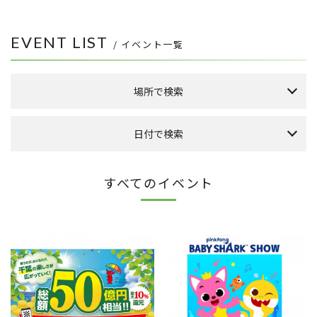
EVENT LIST
/ イベント一覧
場所で検索
森のまち広場
日付で検索
本館 1F ケヤキ広場
本館 1F イーストプラザ
（食品館イトーヨーカドー側吹き抜け）
本日のイベント
今月のイベント
来月のイベント
すべてのイベント
本館 1F ウエストプラザ
（タカシマヤフードメゾン側吹き抜け）
2026年 8月
FLAPS 1F イベントスペース
日
月
火
水
木
金
土
こもれびストリート
1
その他
2
3
4
5
6
7
8
9
10
11
12
13
14
15
全件表示
16
17
18
19
20
21
22
23
24
25
26
27
28
29