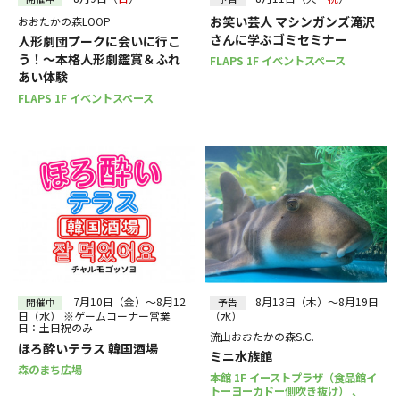
お笑い芸人 マシンガンズ滝沢
おおたかの森LOOP
さんに学ぶゴミセミナー
人形劇団プークに会いに行こ
う！～本格人形劇鑑賞＆ふれ
FLAPS 1F イベントスペース
あい体験
FLAPS 1F イベントスペース
7月10日（金）～8月12
8月13日（木）～8月19日
開催中
予告
日（水） ※ゲームコーナー営業
（水）
日：土日祝のみ
流山おおたかの森S.C.
ほろ酔いテラス 韓国酒場
ミニ水族館
森のまち広場
本館 1F イーストプラザ（食品館イ
トーヨーカドー側吹き抜け） 、