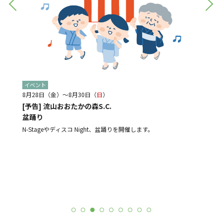
イベント
イベン
8月28日（金）～8月30日（
日
）
8月21
[予告] 流山おおたかの森S.C.
[予告
盆踊り
光と音
ルメ店
よる販売
N-Stageやディスコ Night、盆踊りを開催します。