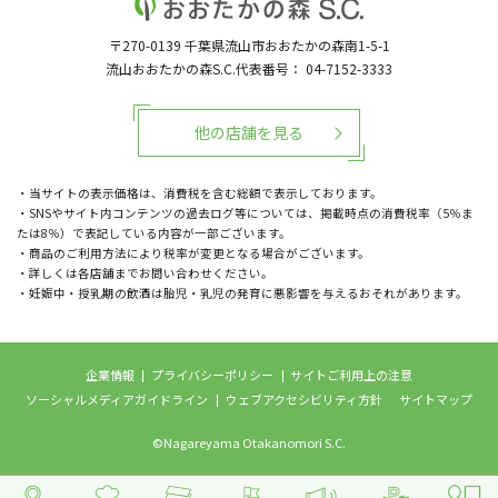
〒270-0139
千葉県流山市おおたかの森南1-5-1
流山おおたかの森S.C.代表番号：
04-7152-3333
他の店舗を見る
・当サイトの表示価格は、消費税を含む総額で表示しております。
・SNSやサイト内コンテンツの過去ログ等については、掲載時点の消費税率（5％ま
たは8％）で表記している内容が一部ございます。
・商品のご利用方法により税率が変更となる場合がございます。
・詳しくは各店舗までお問い合わせください。
・妊娠中・授乳期の飲酒は胎児・乳児の発育に悪影響を与えるおそれがあります。
企業情報
プライバシーポリシー
サイトご利用上の注意
ソーシャルメディアガイドライン
ウェブアクセシビリティ方針
サイトマップ
©Nagareyama Otakanomori S.C.