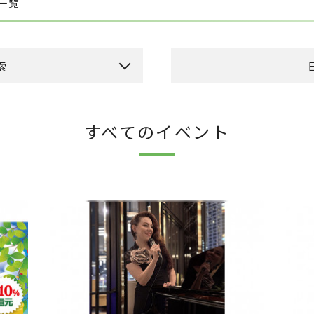
ト一覧
索
本日のイベント
今
すべてのイベント
ーカドー側吹き抜け）
日
月
火
ドメゾン側吹き抜け）
2
3
4
9
10
11
16
17
18
23
24
25
30
31