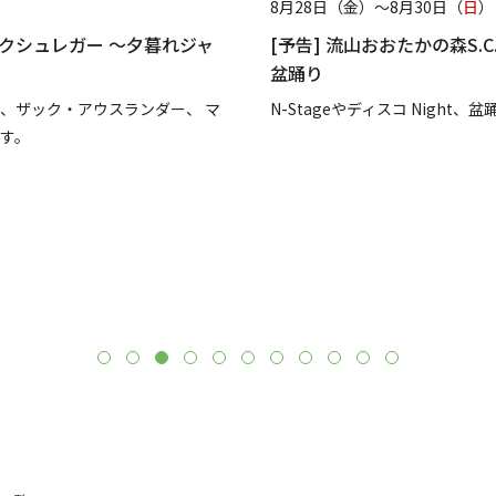
（
日
）
8月21日（金）～8月22日
S.C.
[予告] 森のナイトカフ
光と音の噴水ショーをお楽
グルメ店舗も日替わりで出
ight、盆踊りを開催します。