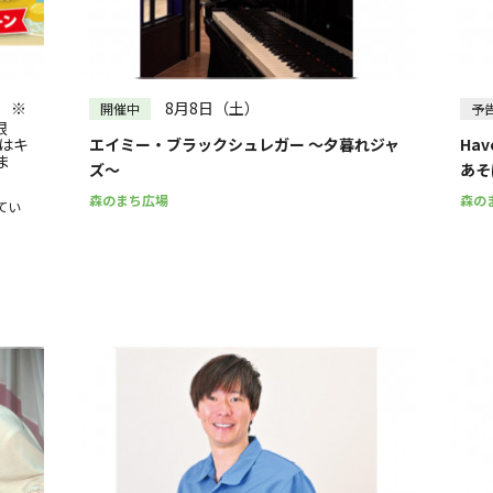
～
） ※
8月8日（土）
開催中
予
限
はキ
エイミー・ブラックシュレガー ～夕暮れジャ
Ha
ま
ズ～
あそ
森のまち広場
森の
てい