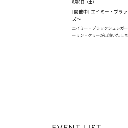
8月28日（金）～8月30日
・ブラックシュレガー ～夕暮れジャ
[予告] 流山おおたかの森
盆踊り
レガー、ザック・アウスランダー、 マ
N-Stageやディスコ N
たします。
EVENT LIST