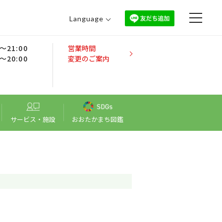
Language
日本語
0～21:00
営業時間
English
0～20:00
変更のご案内
中文（繁體）
中文（简体）
한국어
サービス・施設
おおたかまち図鑑