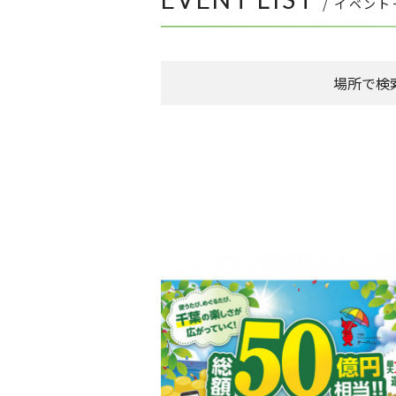
/ イベン
場所で検
森のまち広場
本館 1F ケヤキ広場
本館 1F イーストプラザ
（食品館イトーヨ
本館 1F ウエストプラザ
（タカシマヤフー
FLAPS 1F イベントスペース
こもれびストリート
その他
全件表示