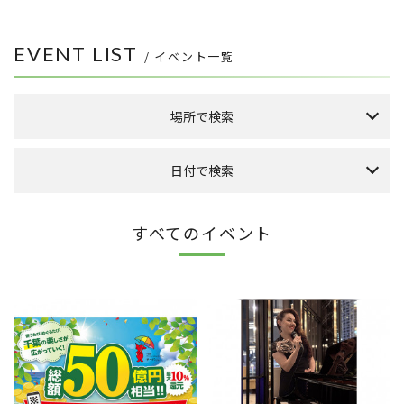
EVENT LIST
/ イベント一覧
場所で検索
森のまち広場
日付で検索
本館 1F ケヤキ広場
本館 1F イーストプラザ
（食品館イトーヨーカドー側吹き抜け）
本日のイベント
今月のイベント
来月のイベント
すべてのイベント
本館 1F ウエストプラザ
（タカシマヤフードメゾン側吹き抜け）
2026年 8月
FLAPS 1F イベントスペース
日
月
火
水
木
金
土
こもれびストリート
1
その他
8
2
3
4
5
6
7
9
10
11
12
13
14
15
全件表示
16
17
18
19
20
21
22
23
24
25
26
27
28
29