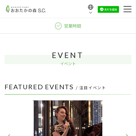
Language
日本語
営業時間
English
中文（繁體）
中文（简体）
EVENT
한국어
イベント
FEATURED EVENTS
/ 注目イベント