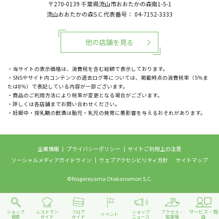
〒270-0139
千葉県流山市おおたかの森南1-5-1
流山おおたかの森S.C.代表番号：
04-7152-3333
他の店舗を見る
・当サイトの表示価格は、消費税を含む総額で表示しております。
・SNSやサイト内コンテンツの過去ログ等については、掲載時点の消費税率（5％ま
たは8％）で表記している内容が一部ございます。
・商品のご利用方法により税率が変更となる場合がございます。
・詳しくは各店舗までお問い合わせください。
・妊娠中・授乳期の飲酒は胎児・乳児の発育に悪影響を与えるおそれがあります。
企業情報
プライバシーポリシー
サイトご利用上の注意
ソーシャルメディアガイドライン
ウェブアクセシビリティ方針
サイトマップ
©Nagareyama Otakanomori S.C.
サービス・施
ショップ
レストラン
フロア
ショップ
アクセス・
イベント
設
検索
ガイド
ガイド
ニュース
駐車場