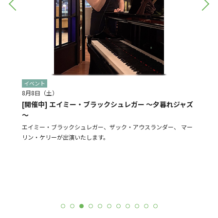
イベント
イベン
8月8日（土）
8月28
[開催中] エイミー・ブラックシュレガー ～夕暮れジャズ
[予告]
～
盆踊り
よる販売
エイミー・ブラックシュレガー、ザック・アウスランダー、 マー
N-St
リン・ケリーが出演いたします。