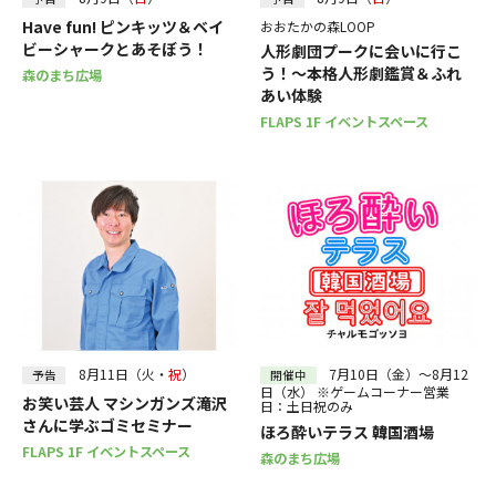
Have fun! ピンキッツ＆ベイ
おおたかの森LOOP
ビーシャークとあそぼう！
人形劇団プークに会いに行こ
う！～本格人形劇鑑賞＆ふれ
森のまち広場
あい体験
FLAPS 1F イベントスペース
8月11日（火・
祝
）
7月10日（金）～8月12
予告
開催中
日（水） ※ゲームコーナー営業
お笑い芸人 マシンガンズ滝沢
日：土日祝のみ
さんに学ぶゴミセミナー
ほろ酔いテラス 韓国酒場
FLAPS 1F イベントスペース
森のまち広場