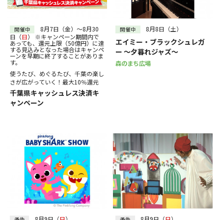
30
31
～
絞り込む
8月7日（金）～8月30
8月8日（土）
開催中
開催中
日（
日
） ※キャンペーン期間内で
エイミー・ブラックシュレガ
あっても、還元上限（50億円）に達
する見込みとなった場合はキャンペ
ー ～夕暮れジャズ～
ーンを早期に終了することがありま
す。
森のまち広場
使うたび、めぐるたび、千葉の楽し
さが広がっていく！最大10％還元
千葉県キャッシュレス決済キ
ャンペーン
8月9日（
日
）
8月9日（
日
）
予告
予告