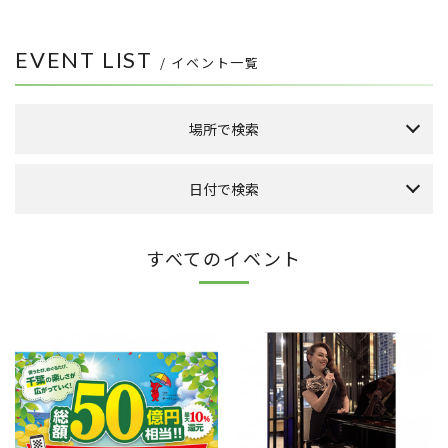
EVENT LIST
/ イベント一覧
場所で検索
森のまち広場
日付で検索
本館 1F ケヤキ広場
本館 1F イーストプラザ
（食品館イトーヨーカドー側吹き抜け）
本日のイベント
今月のイベント
来月のイベント
すべてのイベント
本館 1F ウエストプラザ
（タカシマヤフードメゾン側吹き抜け）
2026年 8月
FLAPS 1F イベントスペース
日
月
火
水
木
金
土
こもれびストリート
1
その他
8
2
3
4
5
6
7
9
10
11
12
13
14
15
全件表示
16
17
18
19
20
21
22
23
24
25
26
27
28
29