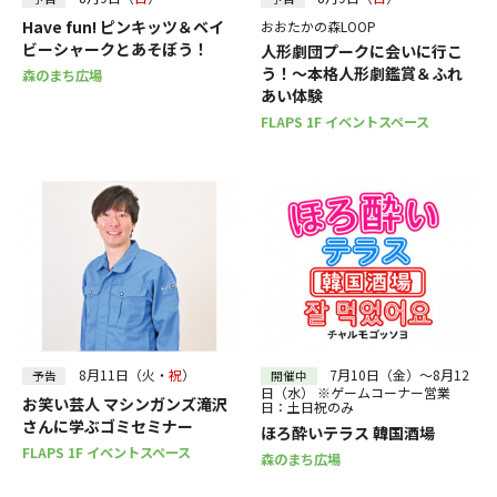
Have fun! ピンキッツ＆ベイ
おおたかの森LOOP
ビーシャークとあそぼう！
人形劇団プークに会いに行こ
う！～本格人形劇鑑賞＆ふれ
森のまち広場
あい体験
FLAPS 1F イベントスペース
8月11日（火・
祝
）
7月10日（金）～8月12
予告
開催中
日（水） ※ゲームコーナー営業
お笑い芸人 マシンガンズ滝沢
日：土日祝のみ
さんに学ぶゴミセミナー
ほろ酔いテラス 韓国酒場
FLAPS 1F イベントスペース
森のまち広場