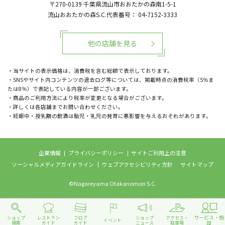
〒270-0139
千葉県流山市おおたかの森南1-5-1
流山おおたかの森S.C.代表番号：
04-7152-3333
他の店舗を見る
・当サイトの表示価格は、消費税を含む総額で表示しております。
・SNSやサイト内コンテンツの過去ログ等については、掲載時点の消費税率（5％ま
たは8％）で表記している内容が一部ございます。
・商品のご利用方法により税率が変更となる場合がございます。
・詳しくは各店舗までお問い合わせください。
・妊娠中・授乳期の飲酒は胎児・乳児の発育に悪影響を与えるおそれがあります。
企業情報
プライバシーポリシー
サイトご利用上の注意
ソーシャルメディアガイドライン
ウェブアクセシビリティ方針
サイトマップ
©Nagareyama Otakanomori S.C.
サービス・施
ショップ
レストラン
フロア
ショップ
アクセス・
イベント
設
検索
ガイド
ガイド
ニュース
駐車場