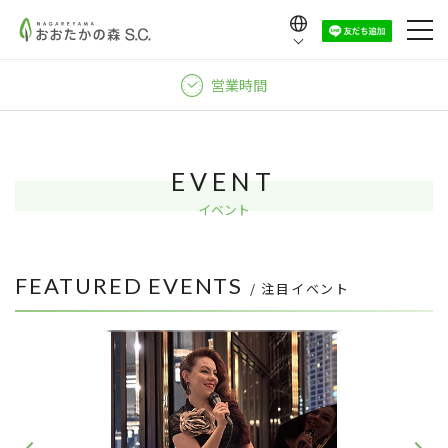
Language
日本語
営業時間
English
中文（繁體）
中文（简体）
EVENT
한국어
イベント
FEATURED EVENTS
/ 注目イベント