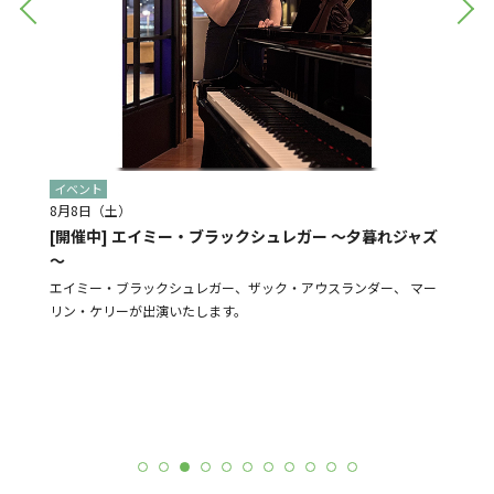
イベント
イベン
8月8日（土）
8月28
[開催中] エイミー・ブラックシュレガー ～夕暮れジャズ
[予告]
～
盆踊り
よる販売
エイミー・ブラックシュレガー、ザック・アウスランダー、 マー
N-St
リン・ケリーが出演いたします。