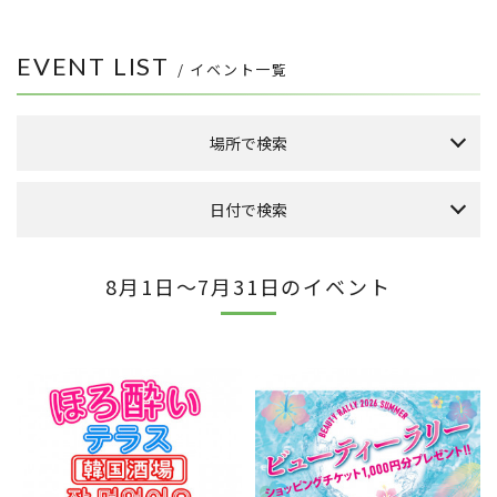
EVENT LIST
/ イベント一覧
場所で検索
森のまち広場
日付で検索
本館 1F ケヤキ広場
本館 1F イーストプラザ
（食品館イトーヨーカドー側吹き抜け）
本日のイベント
今月のイベント
来月のイベント
8月1日～7月31日のイベント
本館 1F ウエストプラザ
（タカシマヤフードメゾン側吹き抜け）
2026年 8月
FLAPS 1F イベントスペース
日
月
火
水
木
金
土
こもれびストリート
1
その他
2
3
4
5
6
7
8
10
9
11
12
13
14
15
全件表示
16
17
18
19
20
21
22
23
24
25
26
27
28
29