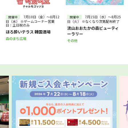
30
31
～
絞り込む
7月10日（金）～8月12
7月15日（水）～8月25
開催中
開催中
日（水） ※ゲームコーナー営業
日（火） ※なくなり次第配布終了
日：土日祝のみ
流山おおたかの森ビューティ
ほろ酔いテラス 韓国酒場
ーラリー
森のまち広場
その他