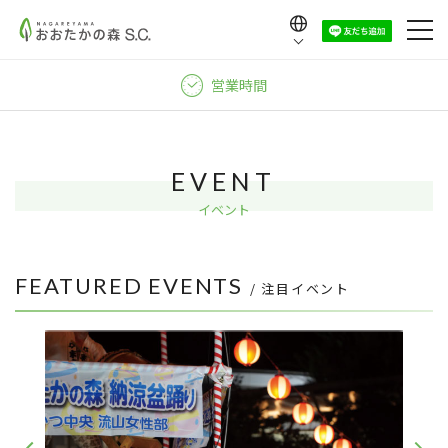
Language
日本語
営業時間
English
中文（繁體）
中文（简体）
EVENT
한국어
イベント
FEATURED EVENTS
/ 注目イベント