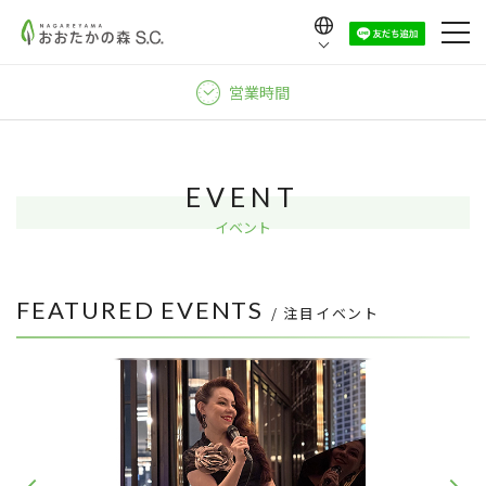
Language
日本語
営業時間
English
中文（繁體）
中文（简体）
EVENT
한국어
イベント
FEATURED EVENTS
/ 注目イベント