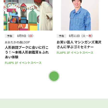
8月9日（
日
）
8月11日（火・
祝
）
予告
予告
お笑い芸人 マシンガンズ滝沢
おおたかの森LOOP
さんに学ぶゴミセミナー
人形劇団プークに会いに行こ
う！～本格人形劇鑑賞＆ふれ
FLAPS 1F イベントスペース
あい体験
FLAPS 1F イベントスペース