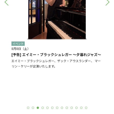
イベント
イベン
8月8日（土）
8月28
[予告] エイミー・ブラックシュレガー ～夕暮れジャズ～
[予告]
盆踊り
エイミー・ブラックシュレガー、ザック・アウスランダー、 マー
リン・ケリーが出演いたします。
よる販売
N-St