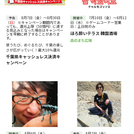
30
31
～
絞り込む
8月7日（金）～8月30日
7月10日（金）～8月12
予告
開催中
（
日
） ※キャンペーン期間内であ
日（水） ※ゲームコーナー営業
っても、還元上限（50億円）に達す
日：土日祝のみ
る見込みとなった場合はキャンペー
ほろ酔いテラス 韓国酒場
ンを早期に終了することがありま
す。
森のまち広場
使うたび、めぐるたび、千葉の楽し
さが広がっていく！最大10％還元
千葉県キャッシュレス決済キ
ャンペーン
8月6日（木）
8月7日（金）
開催中
予告