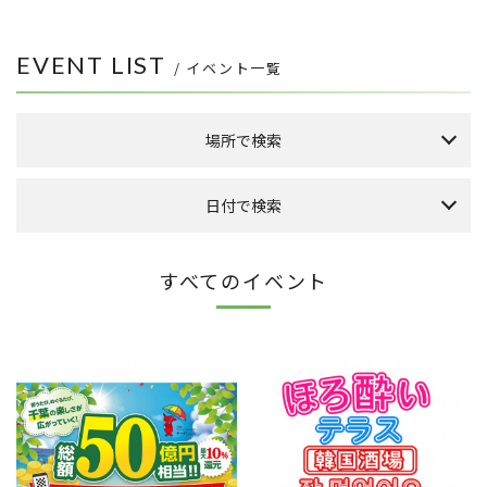
EVENT LIST
/ イベント一覧
場所で検索
森のまち広場
日付で検索
本館 1F ケヤキ広場
本館 1F イーストプラザ
（食品館イトーヨーカドー側吹き抜け）
本日のイベント
今月のイベント
来月のイベント
すべてのイベント
本館 1F ウエストプラザ
（タカシマヤフードメゾン側吹き抜け）
2026年 8月
FLAPS 1F イベントスペース
日
月
火
水
木
金
土
こもれびストリート
1
その他
6
2
3
4
5
7
8
9
10
11
12
13
14
15
全件表示
16
17
18
19
20
21
22
23
24
25
26
27
28
29