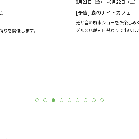
22日（土）
8月13日（木）～8月
トカフェ
[予告] 流山おおたか
ミニ水族館
をお楽しみください！キッチンカーなどの
りで出店します。
ネコザメ、ナポレオン
いたします。