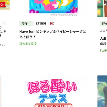
～
） ※
8月9日（
日
）
開催中
開
限
おお
はキ
Have fun! ピンキッツ＆ベイビーシャークと
ま
あそぼう！
人形
森のまち広場
劇鑑
てい
FLA