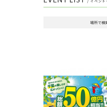
/ イベン
場所で検
森のまち広場
本館 1F ケヤキ広場
本館 1F イーストプラザ
（食品館イトーヨ
本館 1F ウエストプラザ
（タカシマヤフー
FLAPS 1F イベントスペース
こもれびストリート
その他
全件表示