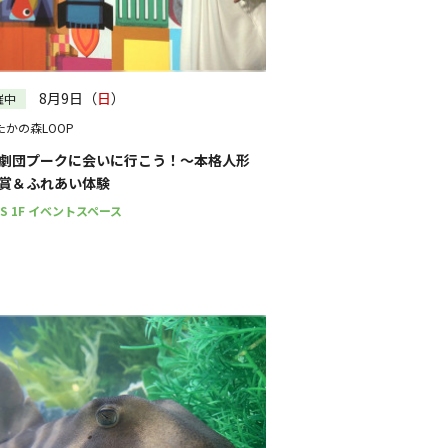
絞り込む
8月9日（
日
）
催中
たかの森LOOP
劇団プークに会いに行こう！～本格人形
賞＆ふれあい体験
PS 1F イベントスペース