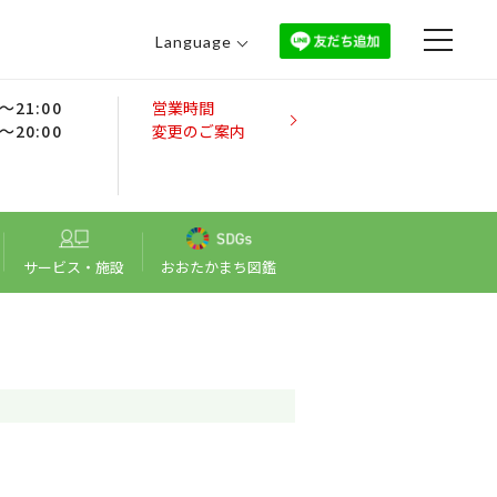
Language
日本語
0～21:00
営業時間
English
0～20:00
変更のご案内
中文（繁體）
中文（简体）
한국어
サービス・施設
おおたかまち図鑑