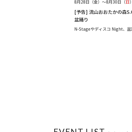
月30日（
日
）
8月21日（金）～8月
かの森S.C.
[予告] 森のナイ
光と音の噴水ショー
グルメ店舗も日替わ
コ Night、盆踊りを開催します。
EVENT LIST