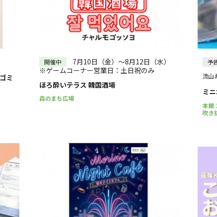
7月10日（金）～8月12日（水）
開催中
予
※ゲームコーナー営業日：土日祝のみ
流山お
ぶゴミ
ほろ酔いテラス 韓国酒場
ミニ
森のまち広場
本館
吹き抜