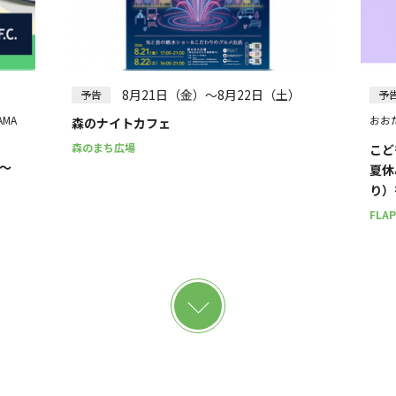
8月21日（金）～8月22日（土）
予告
予
AMA
おお
森のナイトカフェ
森のまち広場
こど
～
夏休
り）
FLA