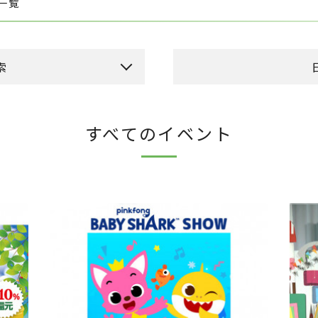
ト一覧
索
本日のイベント
今
すべてのイベント
ーカドー側吹き抜け）
日
月
火
ドメゾン側吹き抜け）
2
3
4
10
11
9
16
17
18
23
24
25
30
31