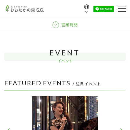
Language
日本語
営業時間
English
中文（繁體）
中文（简体）
EVENT
한국어
イベント
FEATURED EVENTS
/ 注目イベント