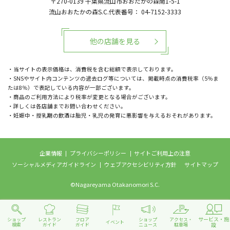
〒270-0139
千葉県流山市おおたかの森南1-5-1
流山おおたかの森S.C.代表番号：
04-7152-3333
他の店舗を見る
・当サイトの表示価格は、消費税を含む総額で表示しております。
・SNSやサイト内コンテンツの過去ログ等については、掲載時点の消費税率（5％ま
たは8％）で表記している内容が一部ございます。
・商品のご利用方法により税率が変更となる場合がございます。
・詳しくは各店舗までお問い合わせください。
・妊娠中・授乳期の飲酒は胎児・乳児の発育に悪影響を与えるおそれがあります。
企業情報
プライバシーポリシー
サイトご利用上の注意
ソーシャルメディアガイドライン
ウェブアクセシビリティ方針
サイトマップ
©Nagareyama Otakanomori S.C.
サービス・施
ショップ
レストラン
フロア
ショップ
アクセス・
イベント
設
検索
ガイド
ガイド
ニュース
駐車場