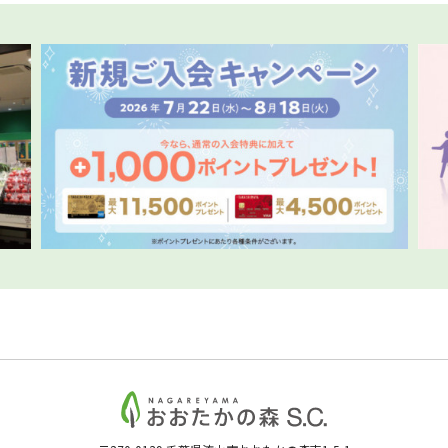
30
31
～
絞り込む