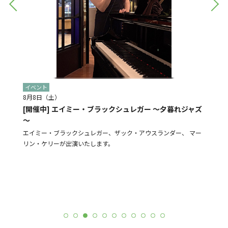
イベント
イベン
8月8日（土）
8月28
[開催中] エイミー・ブラックシュレガー ～夕暮れジャズ
[予告]
～
盆踊り
よる販売
エイミー・ブラックシュレガー、ザック・アウスランダー、 マー
N-St
リン・ケリーが出演いたします。