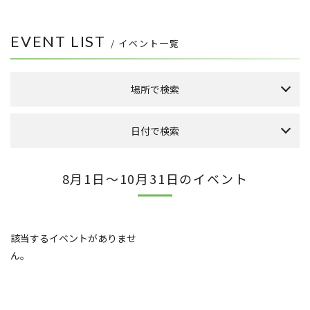
EVENT LIST
/ イベント一覧
場所で検索
森のまち広場
日付で検索
本館 1F ケヤキ広場
本館 1F イーストプラザ
（食品館イトーヨーカドー側吹き抜け）
本日のイベント
今月のイベント
来月のイベント
8月1日～10月31日のイベント
本館 1F ウエストプラザ
（タカシマヤフードメゾン側吹き抜け）
2026年 8月
FLAPS 1F イベントスペース
日
月
火
水
木
金
土
こもれびストリート
1
該当するイベントがありませ
その他
8
2
3
4
5
6
7
ん。
9
10
11
12
13
14
15
全件表示
16
17
18
19
20
21
22
23
24
25
26
27
28
29