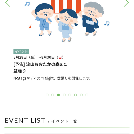
イベント
イベン
8月28日（金）～8月30日（
日
）
8月21
[予告] 流山おおたかの森S.C.
[予告
盆踊り
光と音
ルメ店
よる販売
N-Stageやディスコ Night、盆踊りを開催します。
EVENT LIST
/ イベント一覧