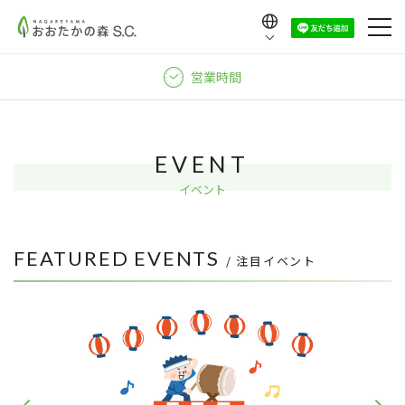
Language
日本語
営業時間
English
中文（繁體）
中文（简体）
EVENT
한국어
イベント
FEATURED EVENTS
/ 注目イベント