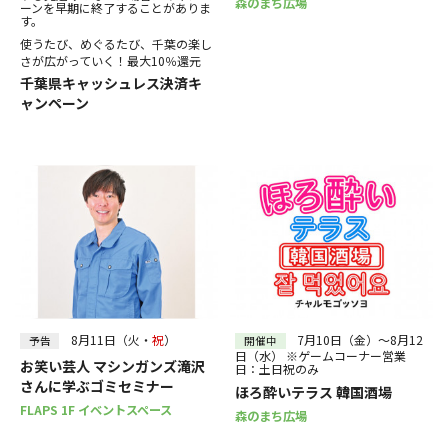
森のまち広場
ーンを早期に終了することがありま
す。
使うたび、めぐるたび、千葉の楽し
さが広がっていく！最大10％還元
千葉県キャッシュレス決済キ
ャンペーン
8月11日（火・
祝
）
7月10日（金）～8月12
予告
開催中
日（水） ※ゲームコーナー営業
お笑い芸人 マシンガンズ滝沢
日：土日祝のみ
さんに学ぶゴミセミナー
ほろ酔いテラス 韓国酒場
FLAPS 1F イベントスペース
森のまち広場