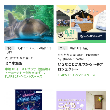
8月13日（木）～8月19日
8月21日（金）
予告
予告
（水）
おおたかの森LOOP Presented
流山おおたかの森S.C.
by【NAGAREYAMA F.C.】
ミニ水族館
好きなことが見つかる ～夢プ
ロジェクト～
本館 1F イーストプラザ（食品館イ
トーヨーカドー側吹き抜け） 、
FLAPS 1F イベントスペース
FLAPS 1F イベントスペース