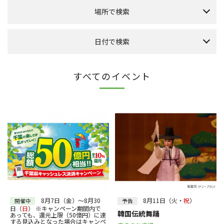
場所で検索
森のまち広場
日付で検索
本館 1F ケヤキ広場
本館 1F イーストプラザ
（食品館イトーヨーカドー側吹き抜け）
本日のイベント
今月のイベント
来月のイベント
すべてのイベント
本館 1F ウエストプラザ
（タカシマヤフードメゾン側吹き抜け）
2026年 8月
FLAPS 1F イベントスペース
日
月
火
水
木
金
土
こもれびストリート
1
その他
2
3
4
5
6
7
8
10
9
11
12
13
14
15
全件表示
16
17
18
19
20
21
22
23
24
25
26
27
28
29
30
31
～
絞り込む
8月7日（金）～8月30
8月11日（火・
祝
）
開催中
予告
日（
日
） ※キャンペーン期間内で
韓国伝統舞踊
あっても、還元上限（50億円）に達
する見込みとなった場合はキャンペ